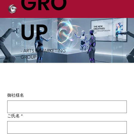
GRO
UP
- ARTS & MARKETING
GROUP -
御社様名
ご氏名
*